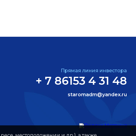
Прямая линия инвестора
+ 7 86153 4 31 48
staromadm@yandex.ru
ресе, местоположении и др.), а также