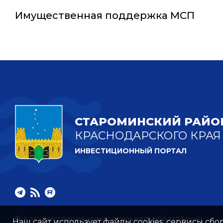
Имущественная поддержка МСП
СТАРОМИНСКИЙ РАЙО
КРАСНОДАРСКОГО КРАЯ
ИНВЕСТИЦИОННЫЙ ПОРТАЛ
© Администрация муниципального образования
Наш сайт использует файлы cookies, сервисы сбо