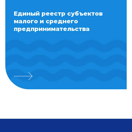
Единый реестр субъектов
малого и среднего
предпринимательства